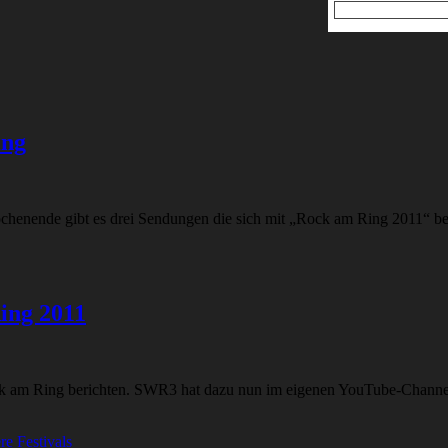
ing
chenende gibt es drei Sendungen die sich mit „Rock am Ring 2011“ be
ing 2011
 am Ring berichten. SWR3 hat dazu nun im eigenen YouTube-Channel e