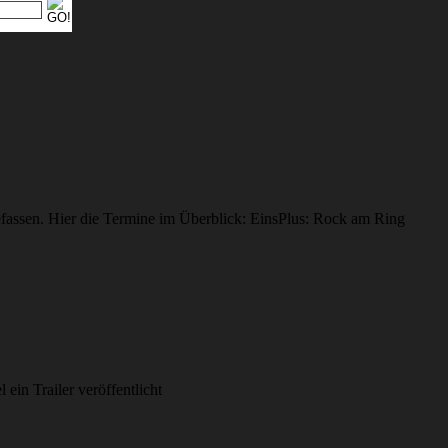
fassen. Hier die Termine im Überblick: EinsPlus: Rock am Ring
in Trailer veröffentlicht