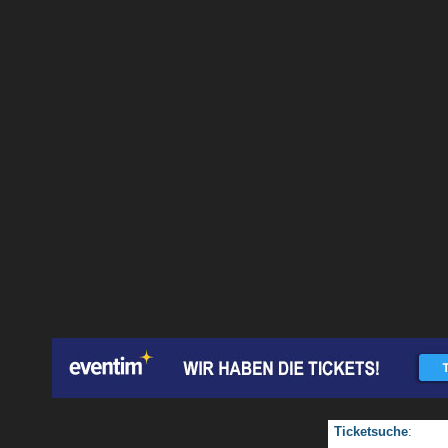
Ticketsuche
: