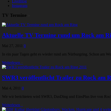
LiveBlog
Instagram
TV Termine
»
Aktuelle TV Termine rund um Rock am R
Mai 27, 2011
0
In ein paar Tagen geht es wieder rund am Nürburgring. Schon am Wo
Weiterlesen
»
SWR3 veröffentlicht Trailer zu Rock am R
Mai 4, 2011
0
Wir wir berichteten wird SWR3, DasDing und EinsPlus live von Rock
Weiterlesen
»