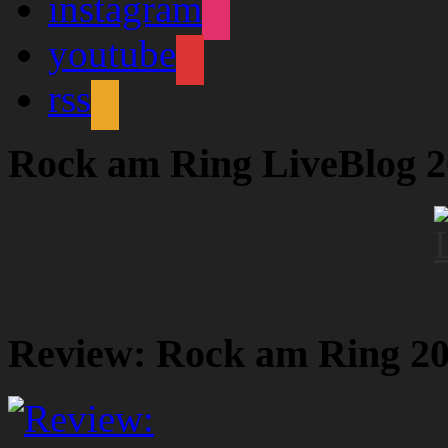
instagram
youtube
rss
Rock am Ring LiveBlog 
Review: Rock am Ring 2