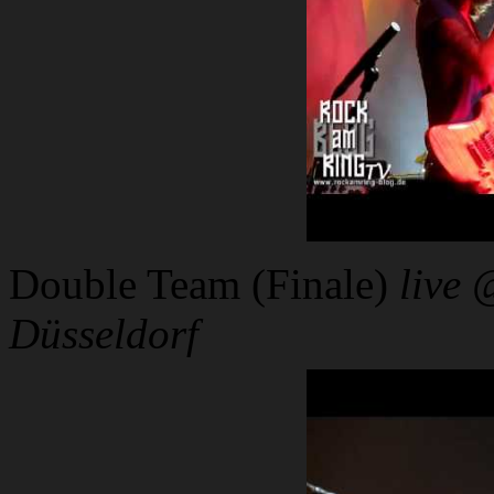
Double Team (Finale)
live 
Düsseldorf