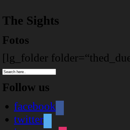
The Sights
Fotos
[lg_folder folder=“thed_due
Follow us
facebook
twitter