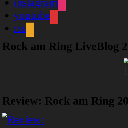
instagram
youtube
rss
Rock am Ring LiveBlog 
Review: Rock am Ring 2