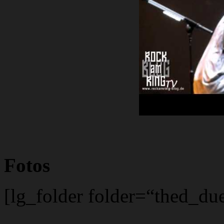
Fotos
[lg_folder folder=“thed_du