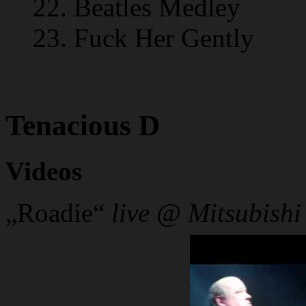
22. Beatles Medley
23. Fuck Her Gently
Tenacious D
Videos
„Roadie“
live @ Mitsubishi