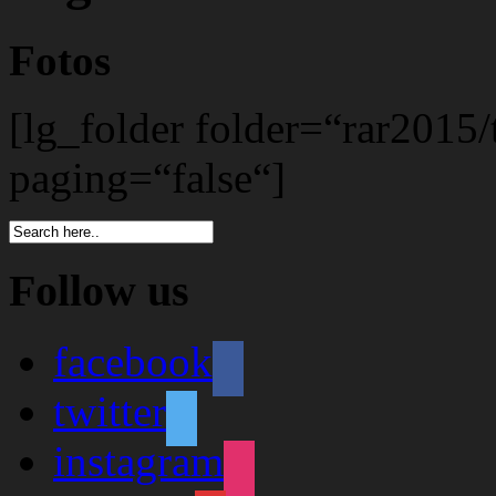
Fotos
[lg_folder folder=“rar2015/
paging=“false“]
Follow us
facebook
twitter
instagram