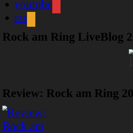
youtube
rss
Rock am Ring LiveBlog 
Review: Rock am Ring 2