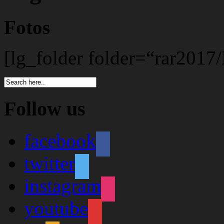
Fotos
[lg_folder folder=“rar2017
Follow us
facebook
twitter
instagram
youtube