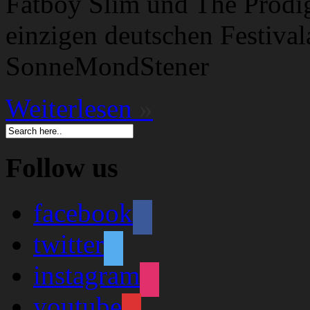
Fatboy Slim und The Prodigy
einzigen deutschen Festival
SonneMondStener
Weiterlesen
»
Follow us
facebook
twitter
instagram
youtube