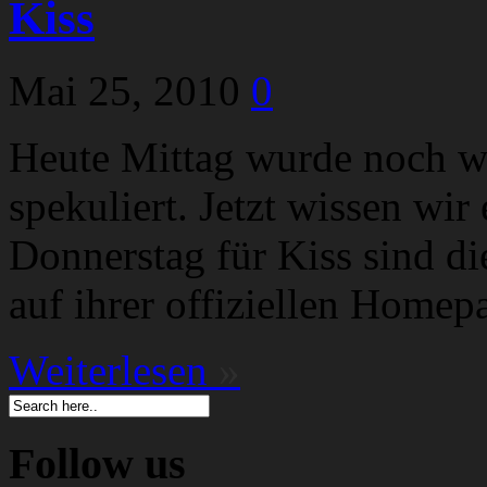
Kiss
Mai 25, 2010
0
Heute Mittag wurde noch wi
spekuliert. Jetzt wissen wi
Donnerstag für Kiss sind d
auf ihrer offiziellen Homep
Weiterlesen
»
Follow us