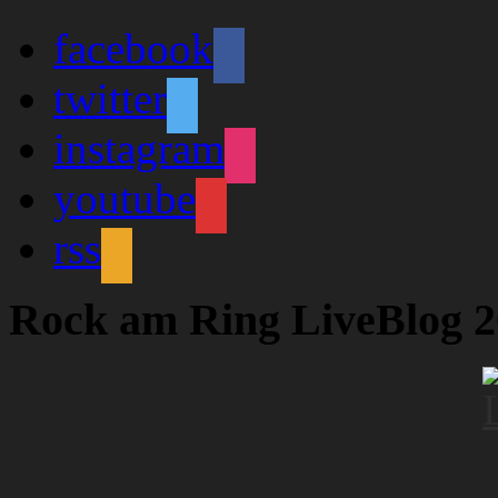
facebook
twitter
instagram
youtube
rss
Rock am Ring LiveBlog 