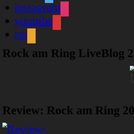
instagram
youtube
rss
Rock am Ring LiveBlog 
Review: Rock am Ring 2