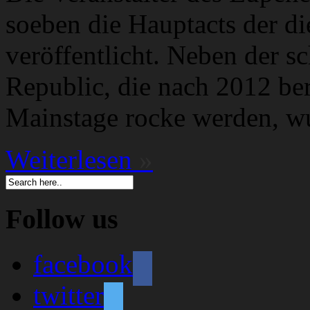
soeben die Hauptacts der di
veröffentlicht. Neben der 
Republic, die nach 2012 ber
Mainstage rocke werden, w
Weiterlesen
»
Follow us
facebook
twitter