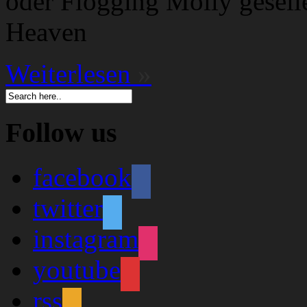
oder Flogging Molly gesell
Heaven
Weiterlesen
»
Follow us
facebook
twitter
instagram
youtube
rss