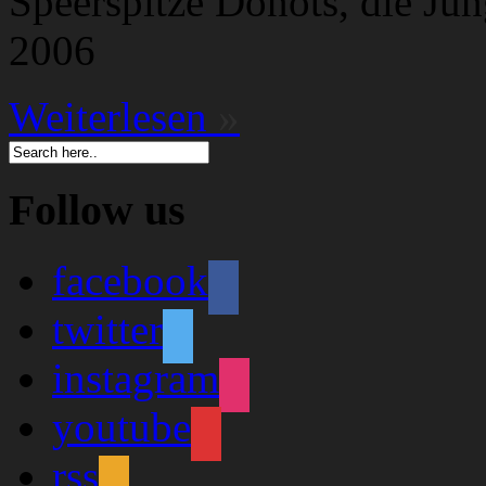
Speerspitze Donots, die Ju
2006
Weiterlesen
»
Follow us
facebook
twitter
instagram
youtube
rss