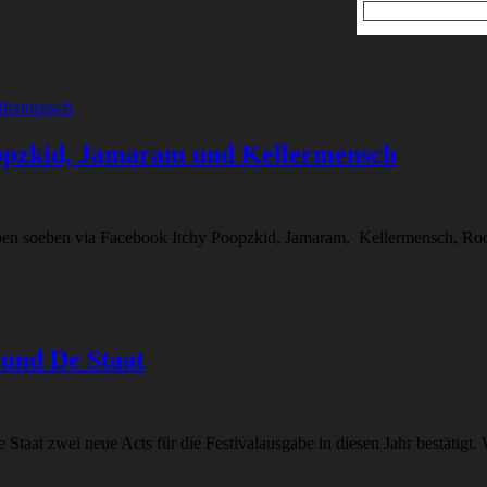
 Poopzkid, Jamaram und Kellermensch
ben soeben via Facebook Itchy Poopzkid, Jamaram, Kellermensch, Rock
 und De Staat
taat zwei neue Acts für die Festivalausgabe in diesen Jahr bestätigt