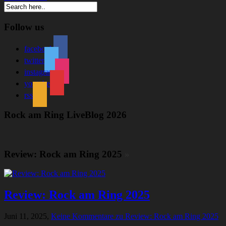
Follow us
facebook
twitter
instagram
youtube
rss
Rock am Ring LiveBlog 2026
Review: Rock am Ring 2025
»
Review: Rock am Ring 2025
Juni 11, 2025,
Keine Kommentare
zu Review: Rock am Ring 2025