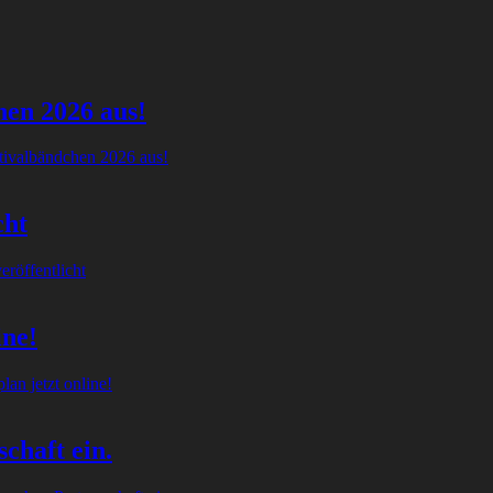
hen 2026 aus!
tivalbändchen 2026 aus!
cht
röffentlicht
ine!
an jetzt online!
chaft ein.