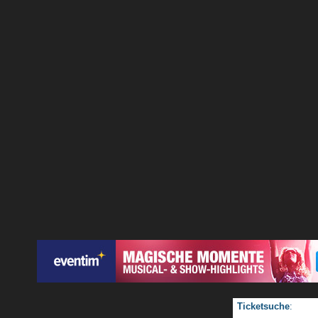
Ticketsuche
: