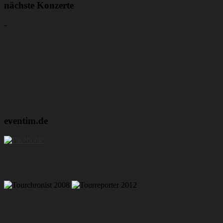
nächste Konzerte
-
eventim.de