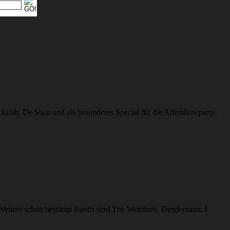
stah, De Staat und als besonderes Special für die Aftershowparty
. Weitere schon bestätigt Bands sind The Wombats, Dendemann, I