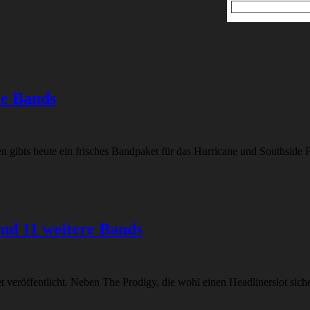
ue Bands
n gibts heute ein frisches Bandpaket für das Hurricane und Southside F
und 11 weitere Bands
et veröffentlicht. Neben The Prodigy, die wohl einen Headlinerslot si