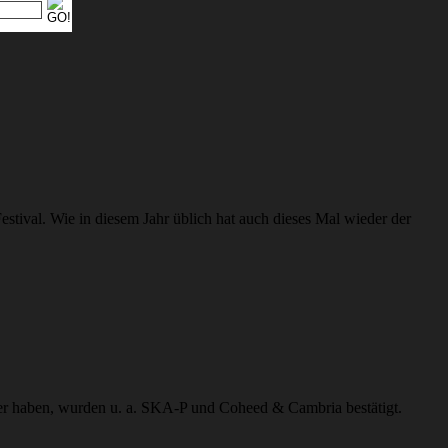
estival. Wie in diesem Jahr üblich hat auch dieses Mal wieder der
cher haben, wurden u. a. SKA-P und Coheed & Cambria bestätigt.