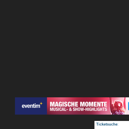
Ticketsuche
: