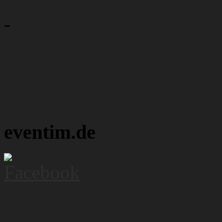
-
eventim.de