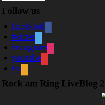
Follow us
facebook
twitter
instagram
youtube
rss
Rock am Ring LiveBlog 