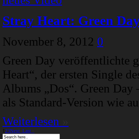
Stray Heart: Green Day 
November 8, 2012
0
Green Day veröffentlichte g
Heart“, der ersten Single d
Albums „Dos“. Green Day – 
als Standard-Version wie au
Weiterlesen
»
1
2
3
Next
›
Last
»