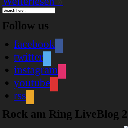
Weiterlesen
»
Follow us
facebook
twitter
instagram
youtube
rss
Rock am Ring LiveBlog 