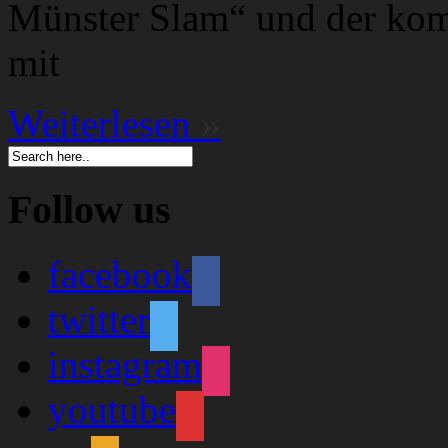
Münster Slam“ und der ko
mit
Weiterlesen
»
Follow us
facebook
twitter
instagram
youtube