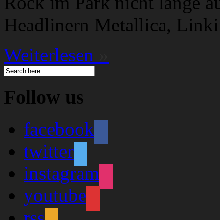
Rock im Park nicht lange a
Headlinern Metallica, Link
Weiterlesen
»
Follow us
facebook
twitter
instagram
youtube
rss