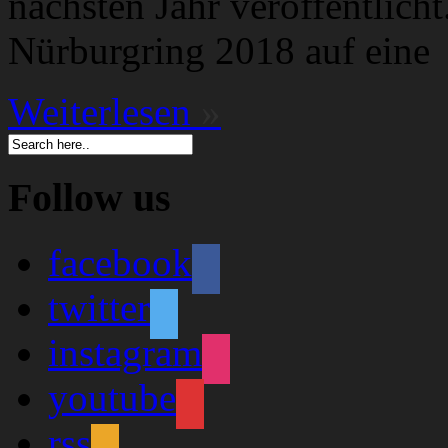
nächsten Jahr veröffentlich
Nürburgring 2018 auf eine
Weiterlesen
»
Follow us
facebook
twitter
instagram
youtube
rss