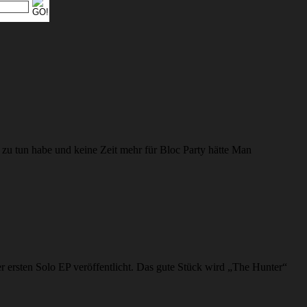
 zu tun habe und keine Zeit mehr für Bloc Party hätte Man
r ersten Solo EP veröffentlicht. Das gute Stück wird „The Hunter“