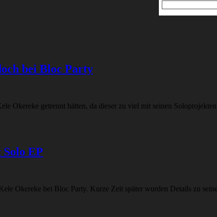
och bei Bloc Party
 Okereke getrennt hätten, da dieser zu viel mit seinen Soloprojekten
t Solo EP
le Okereke bei Bloc Party. Kurze Zeit später wurden Details zu seine