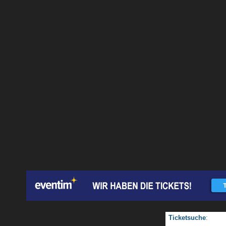
Ticketsuche
: