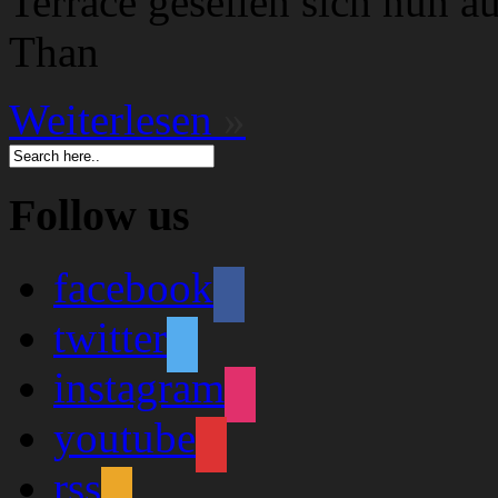
Terrace gesellen sich nun 
Than
Weiterlesen
»
Follow us
facebook
twitter
instagram
youtube
rss