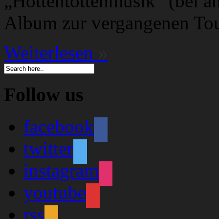
„Hottentottenmusik“ (bei a
Album zur vergangenen Tou
Weiterlesen
»
Follow us
facebook
twitter
instagram
youtube
rss