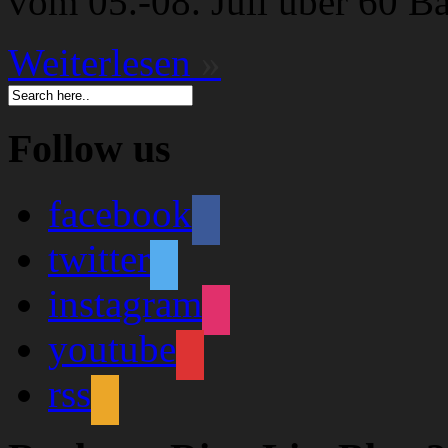
vom 05.-08. Juli über 60 B
Weiterlesen
»
Follow us
facebook
twitter
instagram
youtube
rss