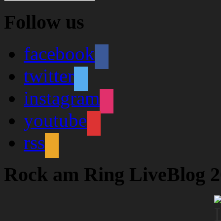
Follow us
facebook
twitter
instagram
youtube
rss
Rock am Ring LiveBlog 