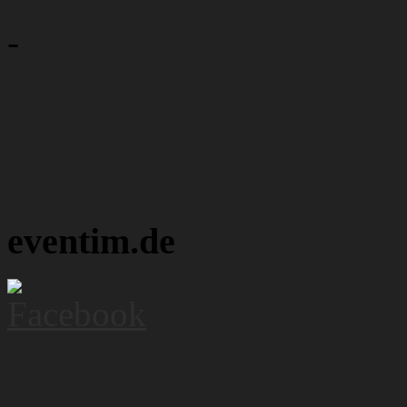
-
eventim.de