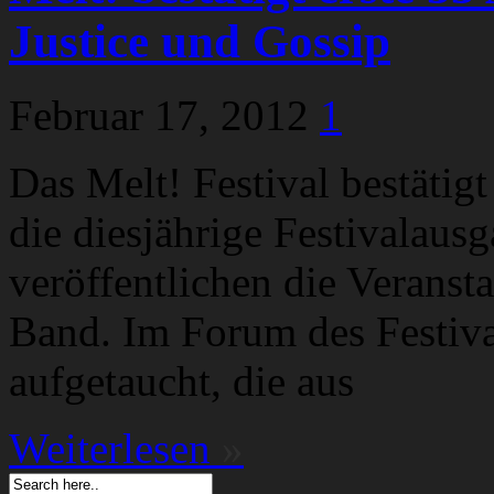
Justice und Gossip
Februar 17, 2012
1
Das Melt! Festival bestätig
die diesjährige Festivalaus
veröffentlichen die Veransta
Band. Im Forum des Festiva
aufgetaucht, die aus
Weiterlesen
»