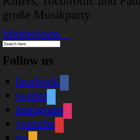
Killers, Tocotronic und Pau
große Musikparty
Weiterlesen
»
Follow us
facebook
twitter
instagram
youtube
rss