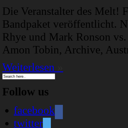
Die Veranstalter des Melt! 
Bandpaket veröffentlicht. N
Rhye und Mark Ronson vs. 
Amon Tobin, Archive, Austr
Weiterlesen
»
Follow us
facebook
twitter