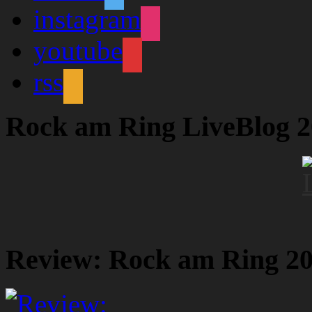
instagram
youtube
rss
Rock am Ring LiveBlog 
Review: Rock am Ring 2