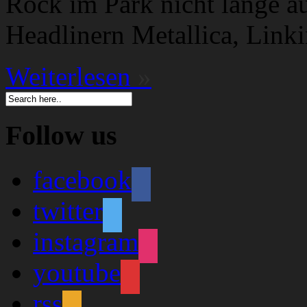
Rock im Park nicht lange a
Headlinern Metallica, Link
Weiterlesen
»
Follow us
facebook
twitter
instagram
youtube
rss