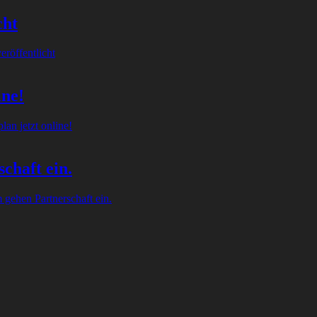
cht
röffentlicht
ine!
an jetzt online!
chaft ein.
gehen Partnerschaft ein.