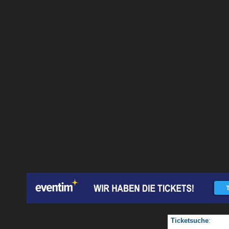
Ticketsuche
: