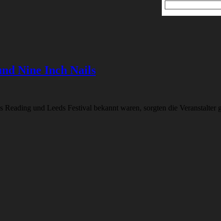
und Nine Inch Nails
 Reading und Leeds Festival bekannt waren, sorgten die Veranstalter