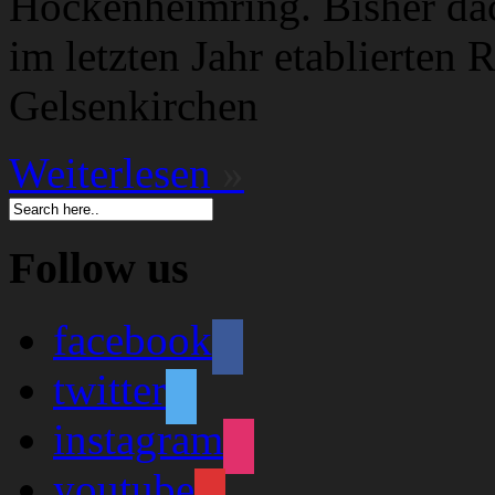
Hockenheimring. Bisher da
im letzten Jahr etablierten 
Gelsenkirchen
Weiterlesen
»
Follow us
facebook
twitter
instagram
youtube