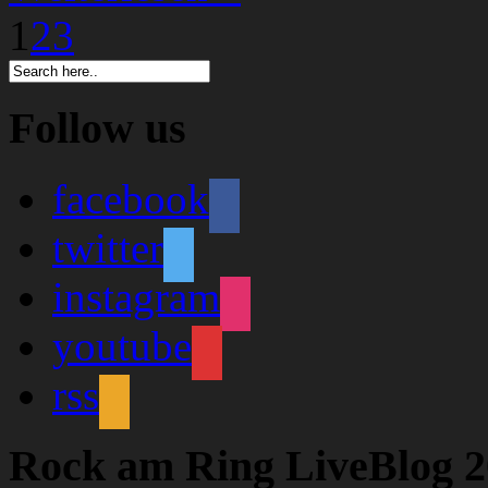
1
2
3
Follow us
facebook
twitter
instagram
youtube
rss
Rock am Ring LiveBlog 