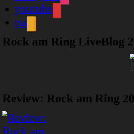
youtube
rss
Rock am Ring LiveBlog 
Review: Rock am Ring 2