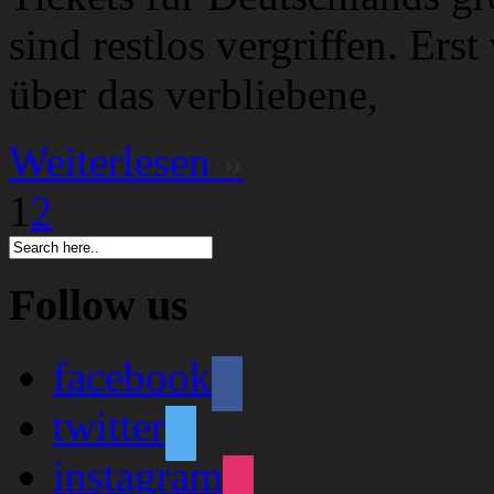
sind restlos vergriffen. Ers
über das verbliebene,
Weiterlesen
»
1
2
Follow us
facebook
twitter
instagram