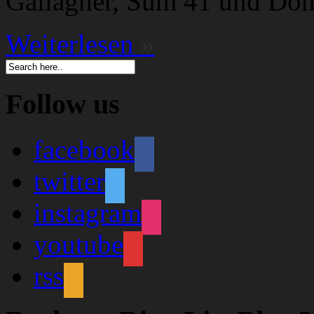
Gallagher, Sum 41 und Don
Weiterlesen
»
Follow us
facebook
twitter
instagram
youtube
rss