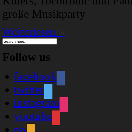
Killers, Tocotronic und Pau
große Musikparty
Weiterlesen
»
Follow us
facebook
twitter
instagram
youtube
rss