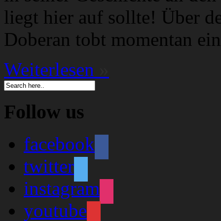
liegt hier auf sollte! Über 
Doberan tobt momentan ein
Weiterlesen
»
Follow us
facebook
twitter
instagram
youtube