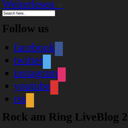
Weiterlesen
»
Follow us
facebook
twitter
instagram
youtube
rss
Rock am Ring LiveBlog 