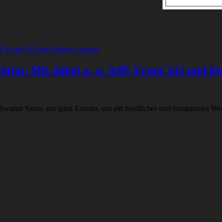
ätigt. Mit dabei u. a. ASP, Front 242 und D
e schwarze Szene aus ganz Europa, um ein friedliches und entspanntes 