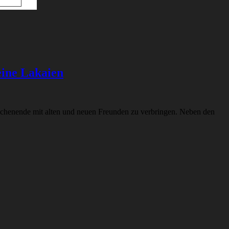
eine Lakaien
Wochenende mit alten und neuen Freunden zu verbringen. Neben den