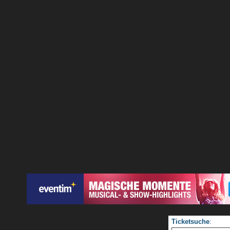
Ticketsuche
: