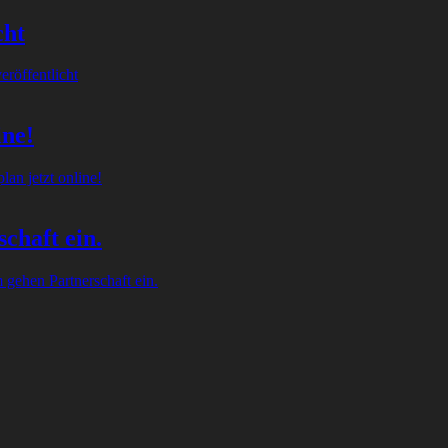
cht
röffentlicht
ine!
an jetzt online!
chaft ein.
gehen Partnerschaft ein.