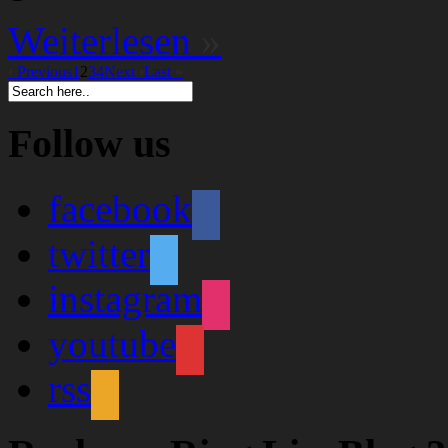
Weiterlesen
»
‹
Previous
1
2
3
4
Next
›
Last
»
Follow us
facebook
twitter
instagram
youtube
rss