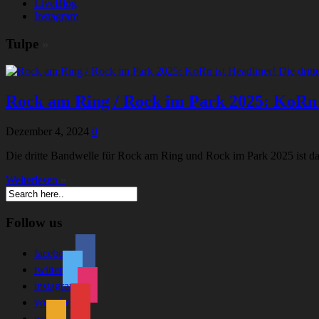
LiveBlog
Instagram
Tulpe
»
Rock am Ring / Rock im Park 2025: KoRn is
Dezember 4, 2024
0
Die dritte Bandwelle für Rock am Ring und Rock im Park 2025 ist da.
Weiterlesen
»
Follow us
facebook
twitter
instagram
youtube
rss