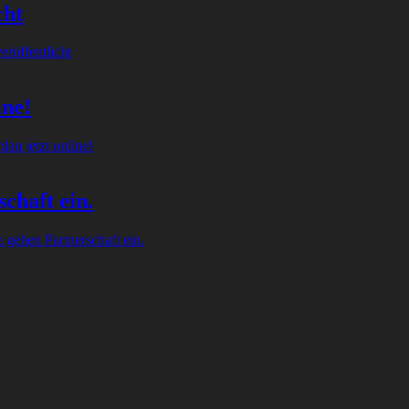
cht
röffentlicht
ine!
an jetzt online!
chaft ein.
gehen Partnerschaft ein.