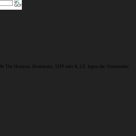
e The Horizon, Beatsteaks, SDP oder K.I.Z. legen die Veranstalter