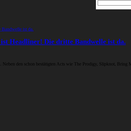
t Headliner! Die dritte Bandwelle ist da.
 Neben den schon bestätigten Acts wie The Prodigy, Slipknot, Bring M