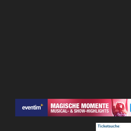
Ticketsuche
: