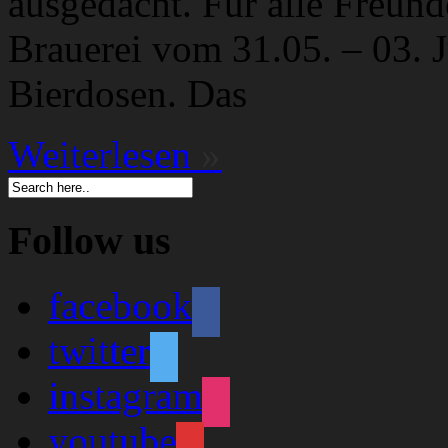
ausgedacht. Für alle Freund
Brauerei vom 31.05. – 03. 
Bierdosen. Das
Weiterlesen
»
Follow us
facebook
twitter
instagram
youtube