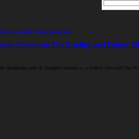
iven Shows von The Prodigy und Fatboy Sli
ie diesjährige und 16. Ausgabe konnten u. a. Fatboy Slim und The Prodi