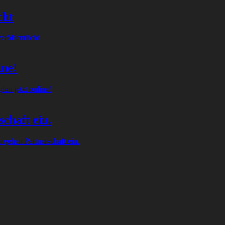
cht
röffentlicht
ine!
an jetzt online!
chaft ein.
gehen Partnerschaft ein.