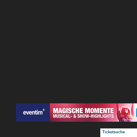
Ticketsuche
: