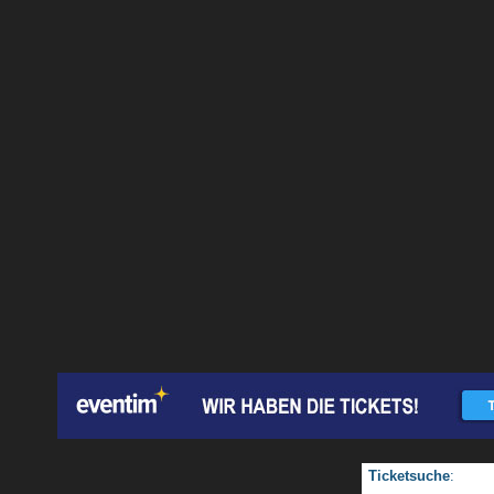
Ticketsuche
: