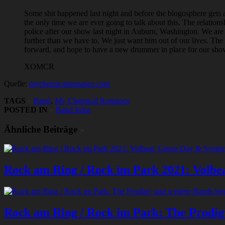
Some shit happened last night and before the blogosphere gets a
the only time we are ever going to talk about this. The relat
police after our show last night in Auburn, Washington. We are h
further than we have to. We just want him out of our lives. The
forward, and hope to have a new drummer in place for our sho
XOMCR
Quelle:
mychemicalromance.com
TAGS
»
Band
,
My Chemical Romance
POSTED IN
»
Band Infos
Ähnliche Beiträge
»
Rock am Ring / Rock im Park 2021: Volbea
Rock am Ring / Rock im Park: The Prodigy 