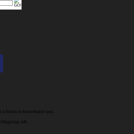
 schmiss in kurzerhand raus.
Schlagzeug saß.