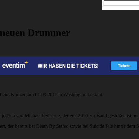
 neuen Drummer
 beim Konzert am 01.09.2011 in Washington beklaut.
h jedoch von Michael Pedicone, der erst 2010 zur Band gestoßen ist und
t, der bereits bei Death By Stereo sowie bei Suicide File hinter dem 