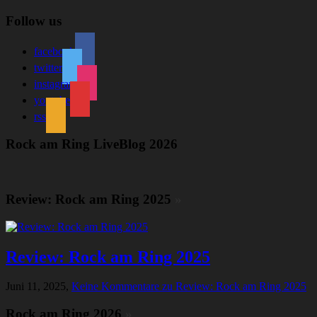
Follow us
facebook
twitter
instagram
youtube
rss
Rock am Ring LiveBlog 2026
Review: Rock am Ring 2025
»
Review: Rock am Ring 2025
Juni 11, 2025,
Keine Kommentare
zu Review: Rock am Ring 2025
Rock am Ring 2026
»