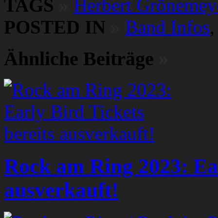
TAGS
»
Herbert Grönemey
POSTED IN
»
Band Infos
Ähnliche Beiträge
»
Rock am Ring 2023: Ear
ausverkauft!