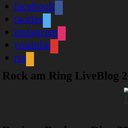
facebook
twitter
instagram
youtube
rss
Rock am Ring LiveBlog 