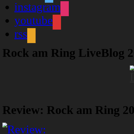
instagram
youtube
rss
Rock am Ring LiveBlog 
Review: Rock am Ring 2