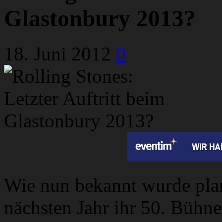
Glastonbury 2013?
18. Juni 2012
0
Wie nun bekannt wurde plan
nächsten Jahr ihr 50. Bühne