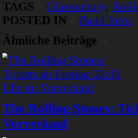
TAGS
»
Glastonbury
,
Rolli
POSTED IN
»
Band Infos
Ähnliche Beiträge
»
The Rolling Stones: Tic
Vorverkauf