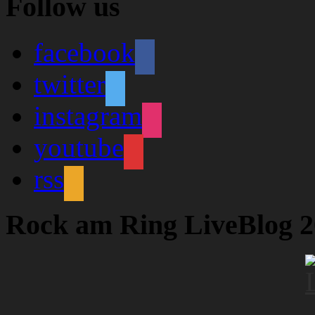
Follow us
facebook
twitter
instagram
youtube
rss
Rock am Ring LiveBlog 