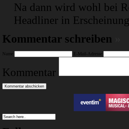
Na dann wird wohl bei R
Headliner in Erscheinung 
Kommentar schreiben
»
Name
E-Mail-Adresse
Kommentar