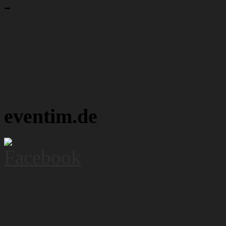
-
eventim.de