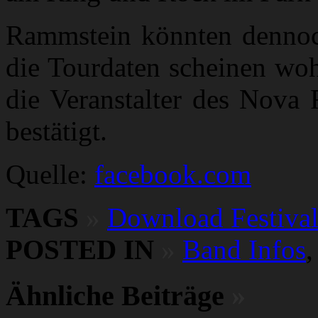
Rammstein könnten dennoc
die Tourdaten scheinen woh
die Veranstalter des Nova 
bestätigt.
Quelle:
facebook.com
TAGS
»
Download Festiva
POSTED IN
»
Band Infos
Ähnliche Beiträge
»