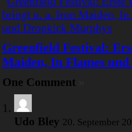
Greenfield Festival: Ers
Maiden, In Flames un
One Comment
»
Udo Bley
20. September 2