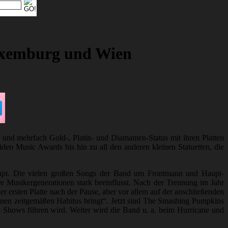
uxemburg und Wien
und mehrfach Gold-, Platin- und Diamanten-Status mit ihren Platten
o Music Awards bis hin zu all den anderen kleinen Statuetten, die
erhaupt. Die vielen großen Songs der Band um Frontmann und Haupt-
e Musikergenerationen stark beeinflusst. Nach der Trennung im Jahr
 ersten Platte nach der Pause, aber vor allem auf der anschließenden
einen zeitgemäßen Habitus bringt“. Jetzt sind The Smashing Pumpkins
Shows führen wird. Weiter wird die Band u. a. beim Hurricane und