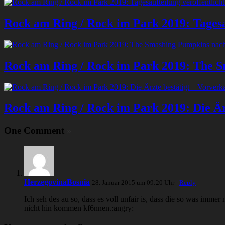
Rock am Ring / Rock im Park 2019: Tagesau
Rock am Ring / Rock im Park 2019: The 
Rock am Ring / Rock im Park 2019: Die Ärz
One Comment
»
HerzegovinaBosnia
28. Januar 2015 um 09:20 Uhr -
Reply
Ich seh des au so, dass es voll unfair is, dass die so was im
nicht hin kommen kf6nnen.:angry: