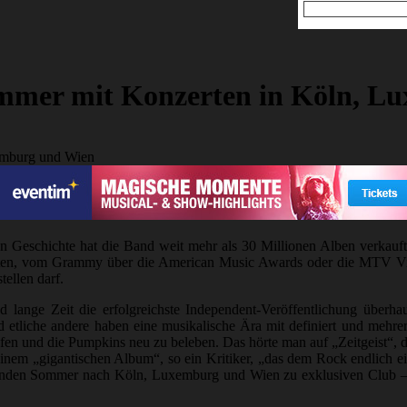
mer mit Konzerten in Köln, L
n Geschichte hat die Band weit mehr als 30 Millionen Alben verkauft 
ätten, vom Grammy über die American Music Awards oder die MTV Vide
ellen darf.
und lange Zeit die erfolgreichste Independent-Veröffentlichung üb
etliche andere haben eine musikalische Ära mit definiert und mehrer
en und die Pumpkins neu zu beleben. Das hörte man auf „Zeitgeist“, der
, einem „gigantischen Album“, so ein Kritiker, „das dem Rock endlich 
mmenden Sommer nach Köln, Luxemburg und Wien zu exklusiven Club – 