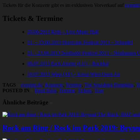
Tickets für die Konzerte gibt es im exklusiven Vorverkauf auf
eventi
Tickets & Termine
20.06.2013 Köln – Live Music Hall
21. – 23.06.2013 Hurricane Festival 2013 – Scheeßel
21. -.23.06.2013 Southside Festival 2013 – Neuhausen 
09.07.2013 Esch Alzette (LU) – Rockhal
10.07.2013 Wien (AT) – Arena Wien Open Air
TAGS
»
eventim.de
,
Konzerte
,
Termine
,
The Smashing Pumpkins
,
T
POSTED IN
»
Band Infos
,
Termine
,
Tickets
,
Tour
Ähnliche Beiträge
»
Rock am Ring / Rock im Park 2019: Beyond