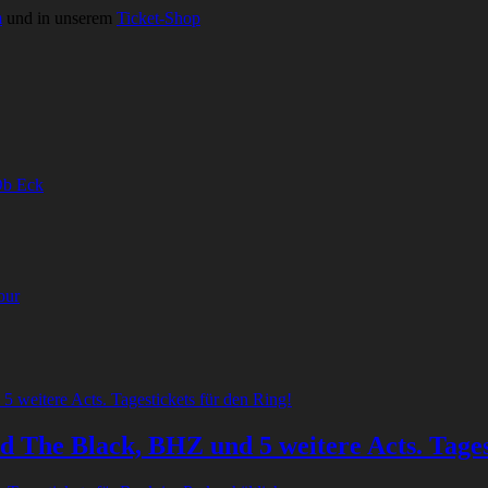
m
und in unserem
Ticket-Shop
Ob Eck
our
 The Black, BHZ und 5 weitere Acts. Tagest