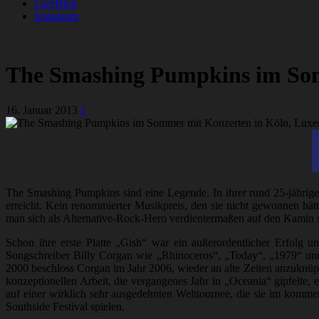
LiveBlog
Instagram
The Smashing Pumpkins im Som
16. Januar 2013
1
The Smashing Pumpkins sind eine Legende. In ihrer rund 25-jährige
erreicht. Kein renommierter Musikpreis, den sie nicht gewonnen h
man sich als Alternative-Rock-Hero verdientermaßen auf den Kamin st
Schon ihre erste Platte „Gish“ war ein außerordentlicher Erfolg 
Songschreiber Billy Corgan wie „Rhinoceros“, „Today“, „1979“ und 
2000 beschloss Corgan im Jahr 2006, wieder an alte Zeiten anzuknüpf
konzeptionellen Arbeit, die vergangenes Jahr in „Oceania“ gipfelte
auf einer wirklich sehr ausgedehnten Welttournee, die sie im ko
Southside Festival spielen.