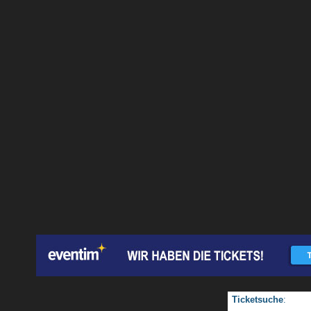
Ticketsuche
: