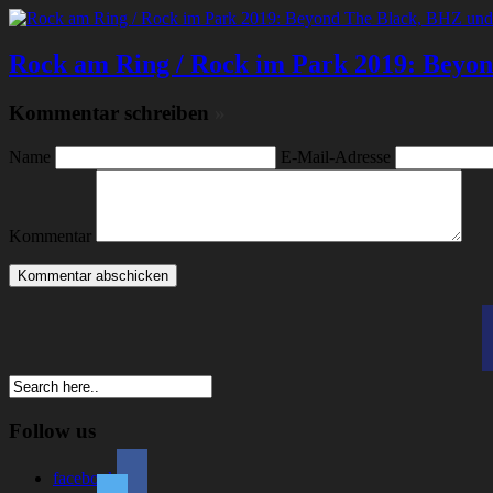
Rock am Ring / Rock im Park 2019: Beyond
Kommentar schreiben
»
Name
E-Mail-Adresse
Kommentar
Follow us
facebook