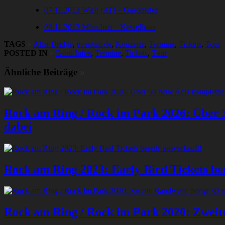
07.11.2013 Wien (AT) – Gasometer
08.11.2013 München – Kesselhaus
TAGS
»
Alter Bridge
,
eventim.de
,
Konzerte
,
Termine
,
Tickets
,
Tour
POSTED IN
»
Band Infos
,
Termine
,
Tickets
,
Tour
Ähnliche Beiträge
»
Rock am Ring / Rock im Park 2026: Über 5
dabei
Rock am Ring 2023: Early Bird Tickets ber
Rock am Ring / Rock im Park 2020: Zweite