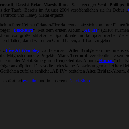
emonti
, Bassist
Brian Marshall
und Schlagzeuger
Scott Phillips
di
s der Taufe. Bereits im August 2004 veröffentlichen sie ihr Debüt
„
 Hardrock und Heavy Metal ergänzt.
ück in ihrer Heimat Orlando/Florida trennen sie sich von ihrer Platten
folger
„
Blackbird
“
. Mit dem dritten Album
„
AB III
“
(2010) stürmen 
bum von großer stilistischer Spannbreite und kompositorischer Vielsc
chen Platten, damit wir einen Grund haben, auf Tour zu gehen.“
et
„
Live At Wembley
“
, auf dem sich
Alter Bridge
von ihrer intensivs
die Mitglieder andere Projekte.
Mark Tremonti
veröffentlichte sein 
elte mit der Metal-Supergroup
Projected
das Album
„
Human
“
ein. N
rfolge anknüpften. Dies sollte indes keine Auswirkungen auf
Alter Br
, Gerüchten zufolge schlicht
„AB IV“
betitelten
Alter Bridge
-Album, d
ab sofort bei
eventim
und in unserem
Ticket-Shop
.