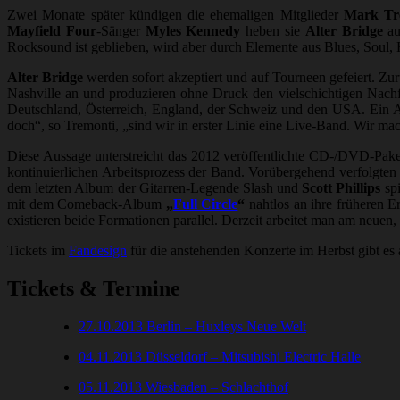
Zwei Monate später kündigen die ehemaligen Mitglieder
Mark Tr
Mayfield Four
-Sänger
Myles Kennedy
heben sie
Alter Bridge
au
Rocksound ist geblieben, wird aber durch Elemente aus Blues, Soul,
Alter Bridge
werden sofort akzeptiert und auf Tourneen gefeiert. Zur
Nashville an und produzieren ohne Druck den vielschichtigen Nach
Deutschland, Österreich, England, der Schweiz und den USA. Ein Al
doch“, so Tremonti, „sind wir in erster Linie eine Live-Band. Wir ma
Diese Aussage unterstreicht das 2012 veröffentlichte CD-/DVD-Pak
kontinuierlichen Arbeitsprozess der Band. Vorübergehend verfolgten 
dem letzten Album der Gitarren-Legende Slash und
Scott Phillips
spi
mit dem Comeback-Album
„
Full Circle
“
nahtlos an ihre früheren E
existieren beide Formationen parallel. Derzeit arbeitet man am neuen
Tickets im
Fandesign
für die anstehenden Konzerte im Herbst gibt es 
Tickets & Termine
27.10.2013 Berlin – Huxleys Neue Welt
04.11.2013 Düsseldorf – Mitsubishi Electric Halle
05.11.2013 Wiesbaden – Schlachthof