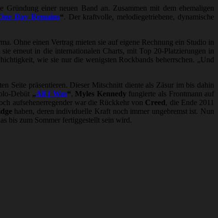
e Gründung einer neuen Band an. Zusammen mit dem ehemaligen
One Day Remains
“
. Der kraftvolle, melodiegetriebene, dynamische
firma. Ohne einen Vertrag mieten sie auf eigene Rechnung ein Studio in
sie erneut in die internationalen Charts, mit Top 20-Platzierungen in
hichtigkeit, wie sie nur die wenigsten Rockbands beherrschen. „Und
ten Seite präsentieren. Dieser Mitschnitt diente als Zäsur im bis dahin
Solo-Debüt
„
All I Was
“
,
Myles Kennedy
fungierte als Frontmann auf
och aufsehenerregender war die Rückkehr von
Creed
, die Ende 2011
idge
haben, deren individuelle Kraft noch immer ungebremst ist. Nun
as bis zum Sommer fertiggestellt sein wird.