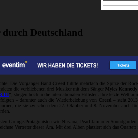
r durch Deutschland
hichte. Die Vorgänger-Band
Creed
führte mehrfach die Spitze der Rock
ndeten die verbliebenen drei Musiker mit dem Sänger
Myles Kennedy 
 III
“
, stiegen hoch in die internationalen Hitlisten. Ihre letzte Weltt
verfolgten – darunter auch die Wiederbelebung von
Creed
– steht 201
elttournee, die sie zwischen dem 27. Oktober und 8. November auch f
rden.
en Grunge-Protagonisten wie Nirvana, Pearl Jam oder Soundgarden ha
reichste Vertreter dieser Ära. Mit drei Alben platziert sich das Quarte