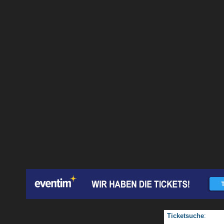
Ticketsuche
: