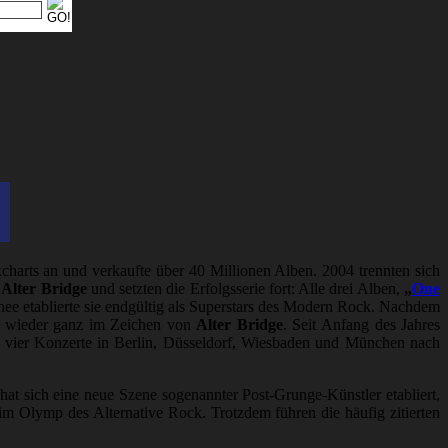
charts an und verkaufte über 40 Millionen Alben. 2004 trennten sich
Alter Bridge
und setzten die Erfolgsserie fort: Alle drei Alben,
„
One
ournee etablierte sie endgültig als Superstars des Modern Rock. Nachdem
3 wieder ganz im Zeichen von
Alter Bridge
. Seit Anfang des Jahres
ür vier Konzerte in Berlin, Düsseldorf, Wiesbaden und München nach
t sich eine neue Szene sogenannter Post-Grunge-Künstler etabliert,
tt im Olymp des Alternative Rock. Trotzdem führen die häufig zitierten