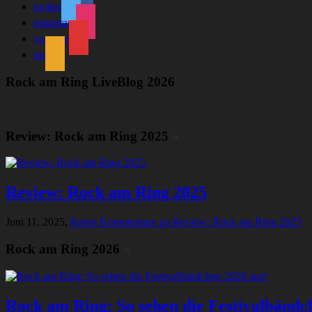
twitter
instagram
youtube
rss
Rock am Ring LiveBlog 2026
Review: Rock am Ring 2025
»
Review: Rock am Ring 2025
Juni 11, 2025,
Keine Kommentare
zu Review: Rock am Ring 2025
Rock am Ring 2026
»
Rock am Ring: So sehen die Festivalbändc