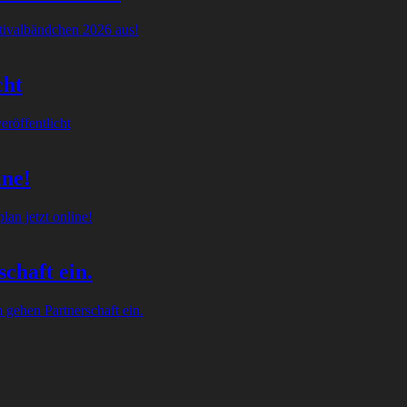
tivalbändchen 2026 aus!
cht
röffentlicht
ine!
an jetzt online!
chaft ein.
gehen Partnerschaft ein.