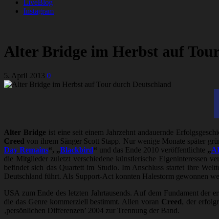
LiveBlog
Instagram
Alter Bridge im Herbst auf Tou
5. April 2013
0
Alter Bridge
ist eine seit einem Jahrzehnt andauernde Erfolgsgesc
Creed
von ihrem Sänger Scott Stapp. Nur wenige Monate später grü
Day Remains
“, „
Blackbird
“
und das Ende 2010 veröffentlichte
„
AB
die Mitglieder zuletzt verschiedene künstlerische Eigeninteressen 
befindet sich das Quartett im Studio. Im Anschluss startet ihre W
Deutschland führt. Als Support-Act konnten Halestorm gewonnen we
USA zum Ende des letzten Jahrtausends. Auf dem Fundament der erst
die das Genre kommerziell bestimmt. Allen voran
Creed
, der erfolg
‚persönlichen Differenzen’ 2004 zur Trennung der Band.