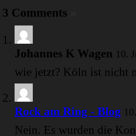
3 Comments
»
Johannes K Wagen
10. 
wie jetzt? Köln ist nicht
Rock am Ring - Blog
10
Nein. Es wurden die Konz