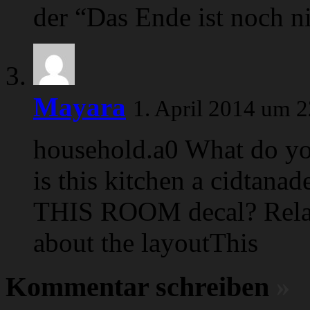
der “Das Ende ist noch n
Mayara
1. April 2014 um 
household.a0 What do you
is this kitchen a cidtan
THIS ROOM decal? Relat
about the layoutThis
Kommentar schreiben
»