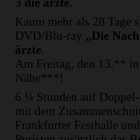
3
die ärzte
.
Kaum mehr als 28 Tage sp
DVD/Blu-ray
„Die Nach
ärzte
.
Am Freitag, den 13.** in
Nähe***!
6 ¼ Stunden auf Doppel-
mit dem Zusammenschnitt
Frankfurter Festhalle un
Puristen zusätzlich das B