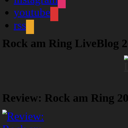
youtube
rss
Rock am Ring LiveBlog 
Review: Rock am Ring 2