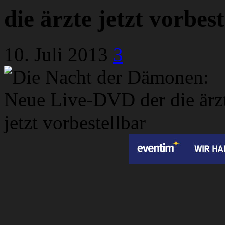
die ärzte jetzt vorbes
10. Juli 2013
3