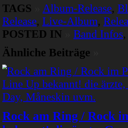
TAGS
»
Album-Release
,
B
Release
,
Live-Album
,
Relea
POSTED IN
»
Band Infos
Ähnliche Beiträge
»
Rock am Ring / Rock i