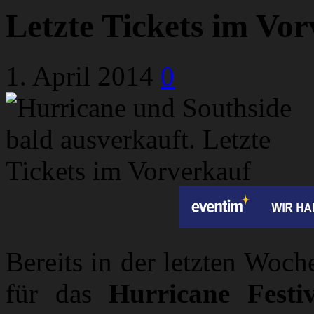
Letzte Tickets im Vo
1. April 2014
0
Bereits in der letzten Woch
für das
Hurricane Festiv