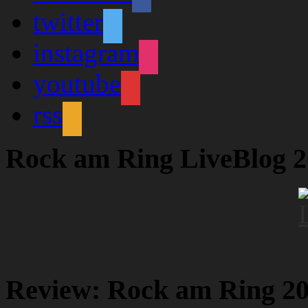
twitter
instagram
youtube
rss
Rock am Ring LiveBlog 
Review: Rock am Ring 2