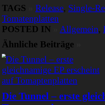
TAGS
»
Release
,
Single-Re
Tomatenplatten
POSTED IN
»
Allgemein
,
Ähnliche Beiträge
»
Die Tunnel – erste glei