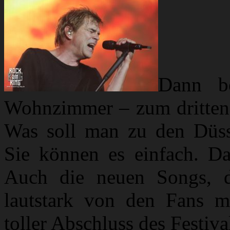
Dann b
Wohnzimmer – zum dritten M
Was soll man zu den Düsse
Sie können es einfach. D
Auch die neuen Songs, d
lautstark von den Fans m
toller Abschluss des Festiva