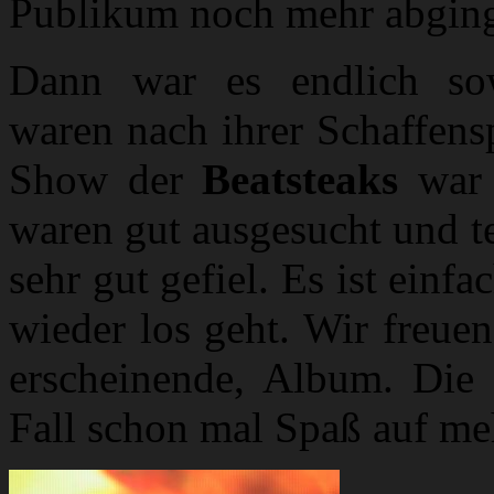
Publikum noch mehr abgin
Dann war es endlich sowe
waren nach ihrer Schaffens
Show der
Beatsteaks
war 
waren gut ausgesucht und te
sehr gut gefiel. Es ist einfa
wieder los geht. Wir freue
erscheinende, Album. Die
Fall schon mal Spaß auf me