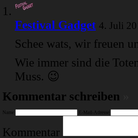
Festival Gadget
4. Juli 2
Schee wats, wir freuen u
Wie immer sind die Toten
Muss. 😉
Kommentar schreiben
»
Name
E-Mail-Adresse
Kommentar