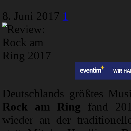
8. Juni 2017
1
Deutschlands größtes Musi
Rock am Ring
fand 2017
wieder an der traditionel