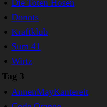
Die Toten Hosen
Donots
Kraftklub
Sum 41
Wirtz
Tag 3
AnnenMayKantereit
Code Orange