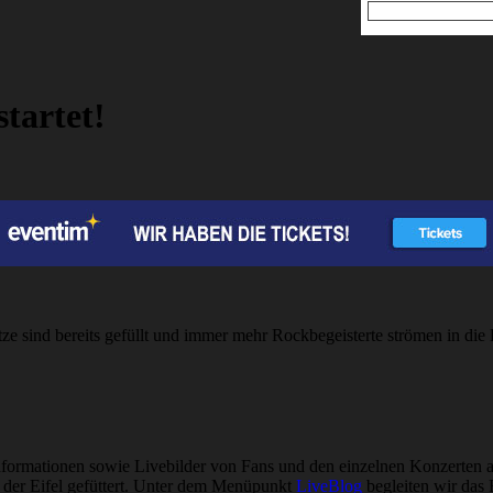
tartet!
e sind bereits gefüllt und immer mehr Rockbegeisterte strömen in die E
informationen sowie Livebilder von Fans und den einzelnen Konzerten 
 der Eifel gefüttert. Unter dem Menüpunkt
LiveBlog
begleiten wir das 