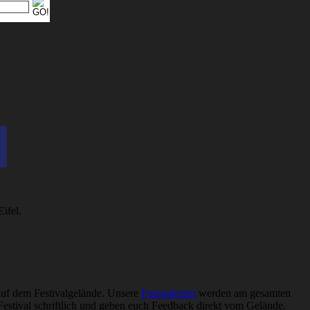
ifel.
auf dem Festivalgelände. Unsere
Fotogalerien
werden am gesamten
Festival schriftlich und geben euch Feedback direkt vom Gelände.