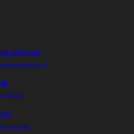
hen 2026 aus!
tivalbändchen 2026 aus!
cht
röffentlicht
ine!
an jetzt online!