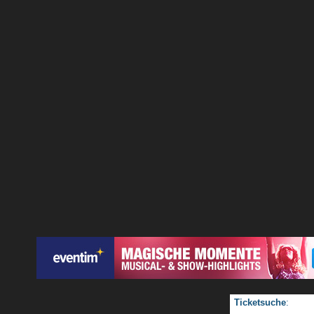
Ticketsuche
: