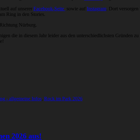
tuell auf unserer
Facebook-Seite
sowie auf
Instagram
. Dort versorgen
am Ring in den Stories.
 Richtung Nürburg.
gen die in diesem Jahr leider aus den unterschiedlichsten Gründen zu 
e!
g - allgemeine Infos
,
Rock im Park 2026
hen 2026 aus!