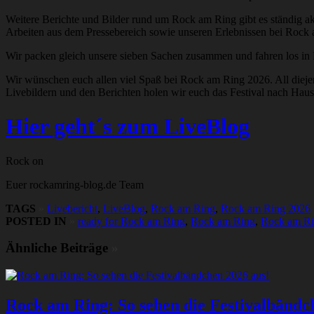
Weitere Berichte und Bilder rund um Rock am Ring gibt es ständig ak
Arbeiten aus dem Pressebereich sowie unseren Erlebnissen bei Rock 
Wir packen gleich unsere sieben Sachen zusammen und fahren los in
Wir wünschen euch allen viel Spaß bei Rock am Ring 2026. All diejeni
Livebildern und den Berichten holen wir euch das Festival nach Haus
Hier geht´s zum LiveBlog
Rock on
Euer rockamring-blog.de Team
TAGS
»
Livebericht
,
LiveBlog
,
Rock am Ring
,
Rock am Ring 2026
POSTED IN
»
ready for Rock am Ring
,
Rock am Ring
,
Rock am Rin
Ähnliche Beiträge
»
Rock am Ring: So sehen die Festivalbändc