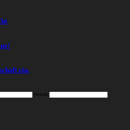
cht
ine!
chaft ein.
Website