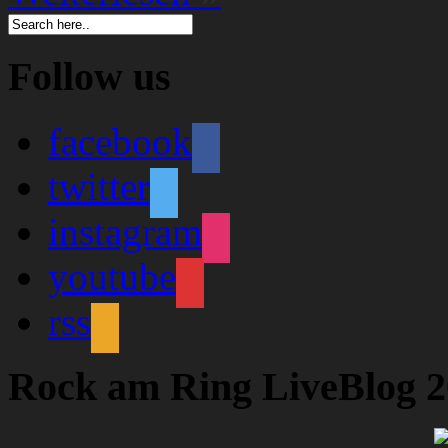
Follow us
facebook
twitter
instagram
youtube
rss
Rock am Ring LiveBlog 